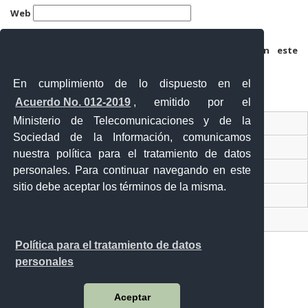
Web
Guarda mi nombre, correo electrónico y web en este
navegador para la próxima vez que comente.
En cumplimiento de lo dispuesto en el
Acuerdo No. 012-2019
, emitido por el
Ministerio de Telecomunicaciones y de la
Ventanilla Única Virtual
Sociedad de la Información, comunicamos
Ventanilla Única de Comercio Exterior
nuestra política para el tratamiento de datos
personales. Para continuar navegando en este
Gobierno Abierto
sitio debe aceptar los términos de la misma.
Visor Ciudadano
Contacto ciudadano
Política para el tratamiento de datos
personales
Malecón y Aguirre
Aceptar
Guayaquil - Ecuador