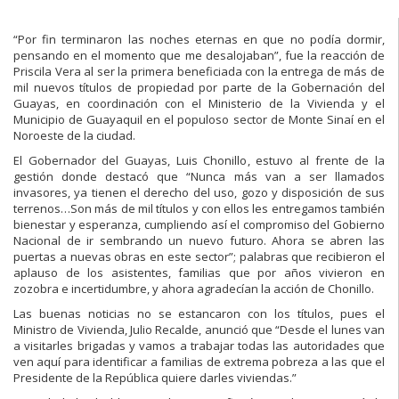
“Por fin terminaron las noches eternas en que no podía dormir,
pensando en el momento que me desalojaban”, fue la reacción de
Priscila Vera al ser la primera beneficiada con la entrega de más de
mil nuevos títulos de propiedad por parte de la Gobernación del
Guayas, en coordinación con el Ministerio de la Vivienda y el
Municipio de Guayaquil en el populoso sector de Monte Sinaí en el
Noroeste de la ciudad.
El Gobernador del Guayas, Luis Chonillo, estuvo al frente de la
gestión donde destacó que “Nunca más van a ser llamados
invasores, ya tienen el derecho del uso, gozo y disposición de sus
terrenos…Son más de mil títulos y con ellos les entregamos también
bienestar y esperanza, cumpliendo así el compromiso del Gobierno
Nacional de ir sembrando un nuevo futuro. Ahora se abren las
puertas a nuevas obras en este sector”; palabras que recibieron el
aplauso de los asistentes, familias que por años vivieron en
zozobra e incertidumbre, y ahora agradecían la acción de Chonillo.
Las buenas noticias no se estancaron con los títulos, pues el
Ministro de Vivienda, Julio Recalde, anunció que “Desde el lunes van
a visitarles brigadas y vamos a trabajar todas las autoridades que
ven aquí para identificar a familias de extrema pobreza a las que el
Presidente de la República quiere darles viviendas.”