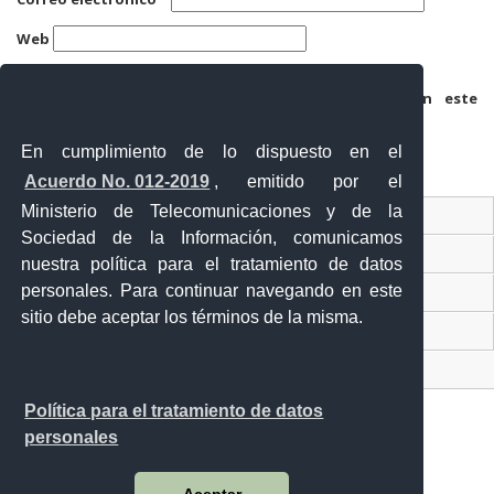
Web
Guarda mi nombre, correo electrónico y web en este
navegador para la próxima vez que comente.
En cumplimiento de lo dispuesto en el
Acuerdo No. 012-2019
, emitido por el
Ministerio de Telecomunicaciones y de la
Ventanilla Única Virtual
Sociedad de la Información, comunicamos
Ventanilla Única de Comercio Exterior
nuestra política para el tratamiento de datos
personales. Para continuar navegando en este
Gobierno Abierto
sitio debe aceptar los términos de la misma.
Visor Ciudadano
Contacto ciudadano
Política para el tratamiento de datos
personales
Malecón y Aguirre