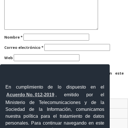
Nombre
*
Correo electrónico
*
Web
Guarda mi nombre, correo electrónico y web en este
navegador para la próxima vez que comente.
En cumplimiento de lo dispuesto en el
Acuerdo No. 012-2019
, emitido por el
Ministerio de Telecomunicaciones y de la
Ventanilla Única Virtual
Sociedad de la Información, comunicamos
Ventanilla Única de Comercio Exterior
nuestra política para el tratamiento de datos
personales. Para continuar navegando en este
Gobierno Abierto