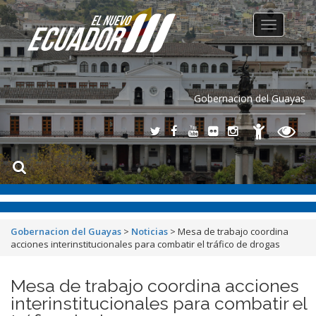
Toggle
navigation
Gobernacion del Guayas
Gobernacion del Guayas
>
Noticias
>
Mesa de trabajo coordina
acciones interinstitucionales para combatir el tráfico de drogas
Mesa de trabajo coordina acciones
interinstitucionales para combatir el