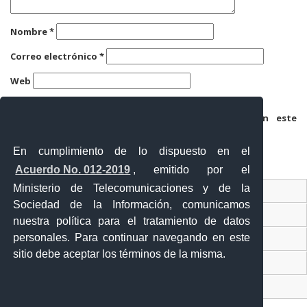
Nombre
*
Correo electrónico
*
Web
Guarda mi nombre, correo electrónico y web en este
navegador para la próxima vez que comente.
En cumplimiento de lo dispuesto en el
Acuerdo No. 012-2019
, emitido por el
Ministerio de Telecomunicaciones y de la
Ventanilla Única Virtual
Sociedad de la Información, comunicamos
Ventanilla Única de Comercio Exterior
nuestra política para el tratamiento de datos
personales. Para continuar navegando en este
Gobierno Abierto
sitio debe aceptar los términos de la misma.
Visor Ciudadano
Contacto ciudadano