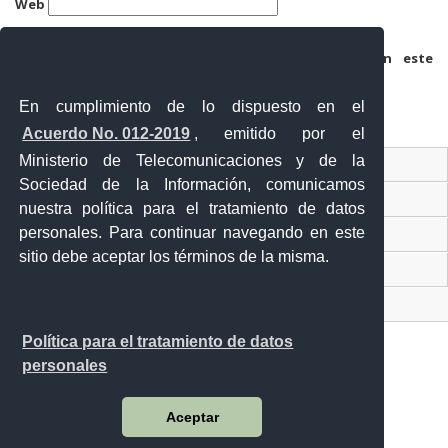
Web
Guarda mi nombre, correo electrónico y web en este
navegador para la próxima vez que comente.
En cumplimiento de lo dispuesto en el
Acuerdo No. 012-2019
, emitido por el
Ministerio de Telecomunicaciones y de la
Ventanilla Única Virtual
Sociedad de la Información, comunicamos
Ventanilla Única de Comercio Exterior
nuestra política para el tratamiento de datos
personales. Para continuar navegando en este
Gobierno Abierto
sitio debe aceptar los términos de la misma.
Visor Ciudadano
Contacto ciudadano
Política para el tratamiento de datos
personales
Malecón y Aguirre
Aceptar
Guayaquil - Ecuador
Teléfono: 593-4 370-2840