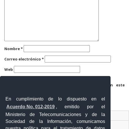
Nombre
*
Correo electrónico
*
Web
Guarda mi nombre, correo electrónico y web en este
navegador para la próxima vez que comente.
En cumplimiento de lo dispuesto en el
Acuerdo No. 012-2019
, emitido por el
Ministerio de Telecomunicaciones y de la
Ventanilla Única Virtual
Sociedad de la Información, comunicamos
Ventanilla Única de Comercio Exterior
nuestra política para el tratamiento de datos