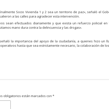
inalmente Socio Vivienda 1 y 2 sea un territorio de paz», señaló el Go
lieron a las calles para agradecer esta intervención.
vos sean efectuados diariamente y que exista un refuerzo policial en 
itamos mano dura contra la delincuencia y las drogas».
, señaló la importancia del apoyo de la ciudadanía, a quienes hizo un 
 operativos hasta que sea estrictamente necesario, la colaboración de l
s obligatorios están marcados con
*