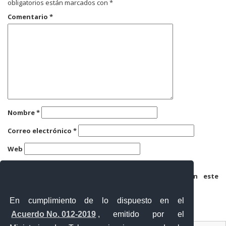
obligatorios están marcados con
*
Comentario
*
Nombre
*
Correo electrónico
*
Web
Guarda mi nombre, correo electrónico y web en este
navegador para la próxima vez que comente.
En cumplimiento de lo dispuesto en el
Acuerdo No. 012-2019
, emitido por el