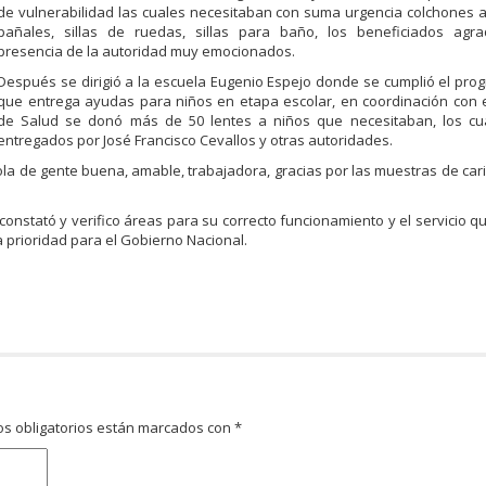
de vulnerabilidad las cuales necesitaban con suma urgencia colchones a
pañales, sillas de ruedas, sillas para baño, los beneficiados agra
presencia de la autoridad muy emocionados.
Después se dirigió a la escuela Eugenio Espejo donde se cumplió el pro
que entrega ayudas para niños en etapa escolar, en coordinación con e
de Salud se donó más de 50 lentes a niños que necesitaban, los cu
entregados por José Francisco Cevallos y otras autoridades.
ícola de gente buena, amable, trabajadora, gracias por las muestras de ca
 constató y verifico áreas para su correcto funcionamiento y el servicio q
 prioridad para el Gobierno Nacional.
s obligatorios están marcados con
*