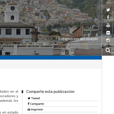
Gobernacion del Guayas
idades en el
Comparte esta publicación:
 moradores y
Tweet
 además los
Compartir
Imprimir
as en estado