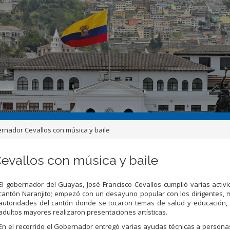
ernador Cevallos con música y baile
Cevallos con música y baile
El gobernador del Guayas, José Francisco Cevallos cumplió varias activ
cantón Naranjito; empezó con un desayuno popular con los dirigentes,
autoridades del cantón donde se tocaron temas de salud y educación,
adultos mayores realizaron presentaciones artísticas.
En el recorrido el Gobernador entregó varias ayudas técnicas a person