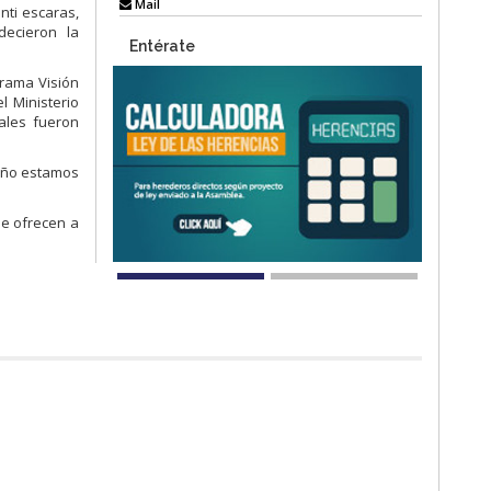
Mail
nti escaras,
decieron la
Entérate
grama Visión
l Ministerio
ales fueron
riño estamos
ue ofrecen a