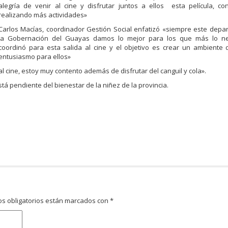
alegría de venir al cine y disfrutar juntos a ellos esta película, c
realizando más actividades»
Carlos Macías, coordinador Gestión Social enfatizó «siempre este dep
la Gobernación del Guayas damos lo mejor para los que más lo ne
coordinó para esta salida al cine y el objetivo es crear un ambiente 
entusiasmo para ellos»
l cine, estoy muy contento además de disfrutar del canguil y cola».
tá pendiente del bienestar de la niñez de la provincia.
s obligatorios están marcados con
*