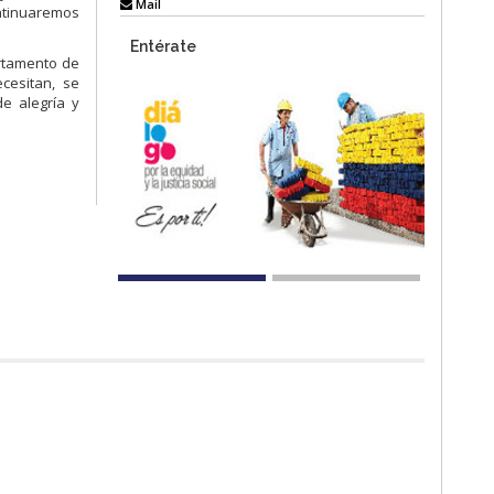
Mail
ontinuaremos
Entérate
artamento de
cesitan, se
de alegría y