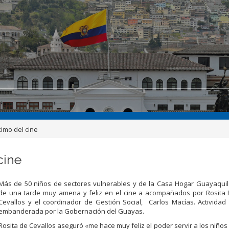
ximo del cine
cine
Más de 50 niños de sectores vulnerables y de la Casa Hogar Guayaquil
de una tarde muy amena y feliz en el cine a acompañados por Rosita 
Cevallos y el coordinador de Gestión Social, Carlos Macías. Activida
embanderada por la Gobernación del Guayas.
Rosita de Cevallos aseguró «me hace muy feliz el poder servir a los niños 