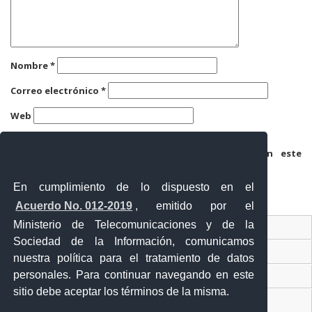
Nombre
*
Correo electrónico
*
Web
Guarda mi nombre, correo electrónico y web en este
navegador para la próxima vez que comente.
En cumplimiento de lo dispuesto en el
Acuerdo No. 012-2019
, emitido por el
Ministerio de Telecomunicaciones y de la
Ventanilla Única Virtual
Sociedad de la Información, comunicamos
Ventanilla Única de Comercio Exterior
nuestra política para el tratamiento de datos
personales. Para continuar navegando en este
Gobierno Abierto
sitio debe aceptar los términos de la misma.
Visor Ciudadano