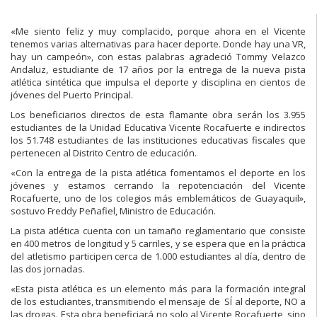
«Me siento feliz y muy complacido, porque ahora en el Vicente
tenemos varias alternativas para hacer deporte. Donde hay una VR,
hay un campeón», con estas palabras agradeció Tommy Velazco
Andaluz, estudiante de 17 años por la entrega de la nueva pista
atlética sintética que impulsa el deporte y disciplina en cientos de
jóvenes del Puerto Principal.
Los beneficiarios directos de esta flamante obra serán los 3.955
estudiantes de la Unidad Educativa Vicente Rocafuerte e indirectos
los 51.748 estudiantes de las instituciones educativas fiscales que
pertenecen al Distrito Centro de educación.
«Con la entrega de la pista atlética fomentamos el deporte en los
jóvenes y estamos cerrando la repotenciación del Vicente
Rocafuerte, uno de los colegios más emblemáticos de Guayaquil»,
sostuvo Freddy Peñafiel, Ministro de Educación.
La pista atlética cuenta con un tamaño reglamentario que consiste
en 400 metros de longitud y 5 carriles, y se espera que en la práctica
del atletismo participen cerca de 1.000 estudiantes al día, dentro de
las dos jornadas.
«Esta pista atlética es un elemento más para la formación integral
de los estudiantes, transmitiendo el mensaje de SÍ al deporte, NO a
las drogas. Esta obra beneficiará no solo al Vicente Rocafuerte, sino