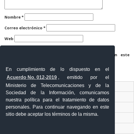
Nombre
*
Correo electrónico
*
Web
Guarda mi nombre, correo electrónico y web en este
navegador para la próxima vez que comente.
En cumplimiento de lo dispuesto en el
Acuerdo No. 012-2019
, emitido por el
Ministerio de Telecomunicaciones y de la
Ventanilla Única Virtual
Sociedad de la Información, comunicamos
Ventanilla Única de Comercio Exterior
nuestra política para el tratamiento de datos
personales. Para continuar navegando en este
Gobierno Abierto
sitio debe aceptar los términos de la misma.
Visor Ciudadano
Contacto ciudadano