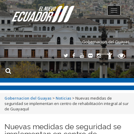
Toggle
navigation
Gobernacion del Guayas
Gobernacion del Guayas
>
Noticias
>
Nuevas medidas de
seguridad se implementan en centro de rehabilitación integral al sur
de Guayaquil
Nuevas medidas de seguridad se
implementan en centro de