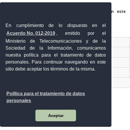
Guarda mi nombre, correo electrónico y web en este
navegador para la próxima vez que comente.
En cumplimiento de lo dispuesto en el
Acuerdo No. 012-2019
, emitido por el
Ministerio de Telecomunicaciones y de la
Ventanilla Única Virtual
Sociedad de la Información, comunicamos
Ventanilla Única de Comercio Exterior
nuestra política para el tratamiento de datos
personales. Para continuar navegando en este
Gobierno Abierto
sitio debe aceptar los términos de la misma.
Visor Ciudadano
Contacto ciudadano
Política para el tratamiento de datos
personales
Malecón y Aguirre
Aceptar
Guayaquil - Ecuador
Teléfono: 593-4 370-2840