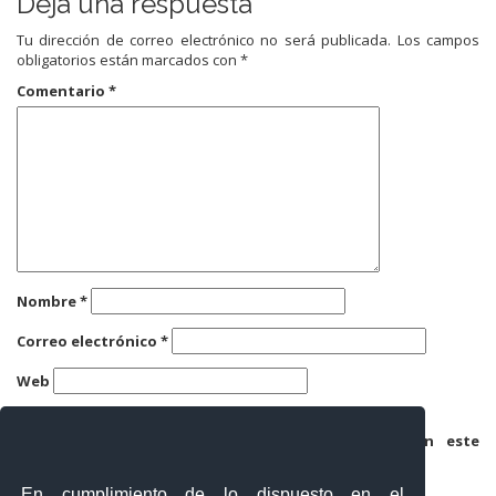
Deja una respuesta
Tu dirección de correo electrónico no será publicada.
Los campos
obligatorios están marcados con
*
Comentario
*
Nombre
*
Correo electrónico
*
Web
Guarda mi nombre, correo electrónico y web en este
navegador para la próxima vez que comente.
En cumplimiento de lo dispuesto en el