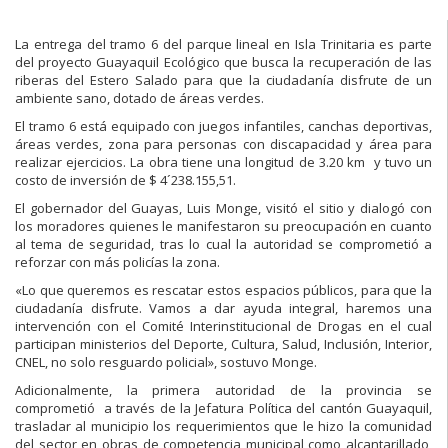
La entrega del tramo 6 del parque lineal en Isla Trinitaria es parte
del proyecto Guayaquil Ecológico que busca la recuperación de las
riberas del Estero Salado para que la ciudadanía disfrute de un
ambiente sano, dotado de áreas verdes.
El tramo 6 está equipado con juegos infantiles, canchas deportivas,
áreas verdes, zona para personas con discapacidad y área para
realizar ejercicios. La obra tiene una longitud de 3.20 km y tuvo un
costo de inversión de $ 4´238.155,51.
El gobernador del Guayas, Luis Monge, visitó el sitio y dialogó con
los moradores quienes le manifestaron su preocupación en cuanto
al tema de seguridad, tras lo cual la autoridad se comprometió a
reforzar con más policías la zona.
«Lo que queremos es rescatar estos espacios públicos, para que la
ciudadanía disfrute. Vamos a dar ayuda integral, haremos una
intervención con el Comité Interinstitucional de Drogas en el cual
participan ministerios del Deporte, Cultura, Salud, Inclusión, Interior,
CNEL, no solo resguardo policial», sostuvo Monge.
Adicionalmente, la primera autoridad de la provincia se
comprometió a través de la Jefatura Política del cantón Guayaquil,
trasladar al municipio los requerimientos que le hizo la comunidad
del sector en obras de competencia municipal como alcantarillado,