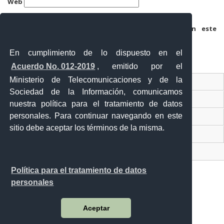
Web
Guarda mi nombre, correo electrónico y web en este
navegador para la próxima vez que comente.
En cumplimiento de lo dispuesto en el
Acuerdo No. 012-2019
, emitido por el
Ministerio de Telecomunicaciones y de la
Ventanilla Única Virtual
Sociedad de la Información, comunicamos
Ventanilla Única de Comercio Exterior
nuestra política para el tratamiento de datos
personales. Para continuar navegando en este
Gobierno Abierto
sitio debe aceptar los términos de la misma.
Visor Ciudadano
Contacto ciudadano
Política para el tratamiento de datos
personales
Malecón y Aguirre
Aceptar
Guayaquil - Ecuador
Teléfono: 593-4 370-2840