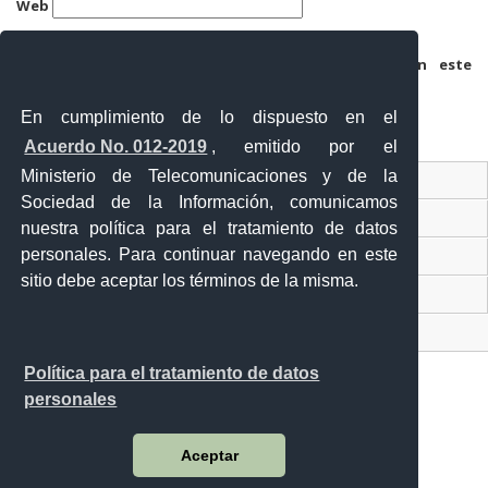
Web
Guarda mi nombre, correo electrónico y web en este
navegador para la próxima vez que comente.
En cumplimiento de lo dispuesto en el
Acuerdo No. 012-2019
, emitido por el
Ministerio de Telecomunicaciones y de la
Ventanilla Única Virtual
Sociedad de la Información, comunicamos
Ventanilla Única de Comercio Exterior
nuestra política para el tratamiento de datos
personales. Para continuar navegando en este
Gobierno Abierto
sitio debe aceptar los términos de la misma.
Visor Ciudadano
Contacto ciudadano
Política para el tratamiento de datos
personales
Malecón y Aguirre
Aceptar
Guayaquil - Ecuador
Teléfono: 593-4 370-2840