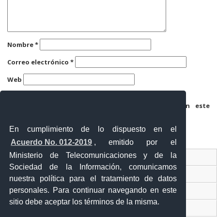
Nombre
*
Correo electrónico
*
Web
Guarda mi nombre, correo electrónico y web en este
navegador para la próxima vez que comente.
En cumplimiento de lo dispuesto en el
Acuerdo No. 012-2019
, emitido por el
Ministerio de Telecomunicaciones y de la
Ventanilla Única Virtual
Sociedad de la Información, comunicamos
Ventanilla Única de Comercio Exterior
nuestra política para el tratamiento de datos
personales. Para continuar navegando en este
Gobierno Abierto
sitio debe aceptar los términos de la misma.
Visor Ciudadano