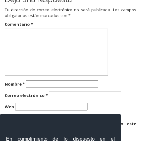
Tu dirección de correo electrónico no será publicada.
Los campos
obligatorios están marcados con
*
Comentario
*
Nombre
*
Correo electrónico
*
Web
Guarda mi nombre, correo electrónico y web en este
navegador para la próxima vez que comente.
En cumplimiento de lo dispuesto en el