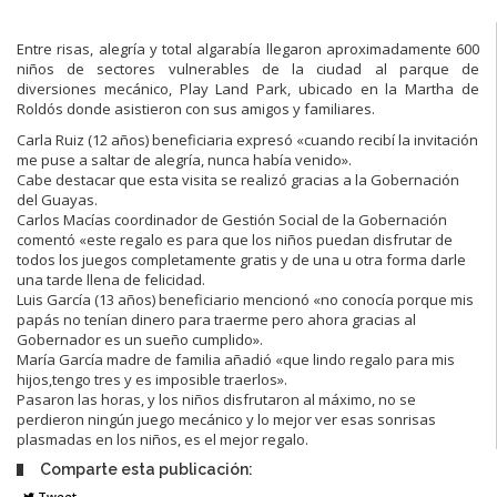
Entre risas, alegría y total algarabía llegaron aproximadamente 600
niños de sectores vulnerables de la ciudad al parque de
diversiones mecánico, Play Land Park, ubicado en la Martha de
Roldós donde asistieron con sus amigos y familiares.
Carla Ruiz (12 años) beneficiaria expresó «cuando recibí la invitación
me puse a saltar de alegría, nunca había venido».
Cabe destacar que esta visita se realizó gracias a la Gobernación
del Guayas.
Carlos Macías coordinador de Gestión Social de la Gobernación
comentó «este regalo es para que los niños puedan disfrutar de
todos los juegos completamente gratis y de una u otra forma darle
una tarde llena de felicidad.
Luis García (13 años) beneficiario mencionó «no conocía porque mis
papás no tenían dinero para traerme pero ahora gracias al
Gobernador es un sueño cumplido».
María García madre de familia añadió «que lindo regalo para mis
hijos,tengo tres y es imposible traerlos».
Pasaron las horas, y los niños disfrutaron al máximo, no se
perdieron ningún juego mecánico y lo mejor ver esas sonrisas
plasmadas en los niños, es el mejor regalo.
Comparte esta publicación:
Tweet