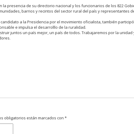
la presencia de su directorio nacional y los funcionarios de los 822 Gob
munidades, barrios y recintos del sector rural del país y representantes d
candidato a la Presidencia por el movimiento oficialista, también particip
able e impulsa el desarrolllo de la ruralidad.
nstruir juntos un país mejor, un país de todos. Trabajaremos por la unidad
dores.
s obligatorios están marcados con
*