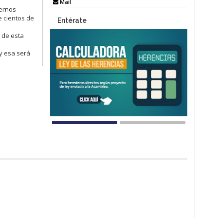
Mail
iernos
e cientos de
Entérate
ó de esta
 y esa será