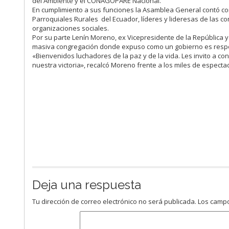
del Ambiente y el CONAGOPARE Nacional.
En cumplimiento a sus funciones la Asamblea General contó con 
Parroquiales Rurales del Ecuador, líderes y lideresas de las co
organizaciones sociales.
Por su parte Lenín Moreno, ex Vicepresidente de la República y 
masiva congregación donde expuso como un gobierno es respons
«Bienvenidos luchadores de la paz y de la vida. Les invito a co
nuestra victoria», recalcó Moreno frente a los miles de especta
Deja una respuesta
Tu dirección de correo electrónico no será publicada.
Los campo