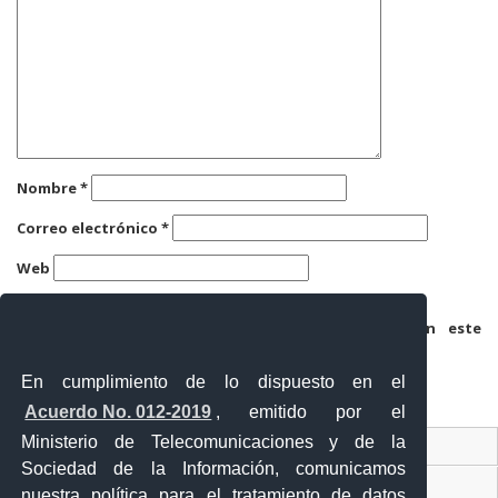
Nombre
*
Correo electrónico
*
Web
Guarda mi nombre, correo electrónico y web en este
navegador para la próxima vez que comente.
En cumplimiento de lo dispuesto en el
Acuerdo No. 012-2019
, emitido por el
Ministerio de Telecomunicaciones y de la
Ventanilla Única Virtual
Sociedad de la Información, comunicamos
Ventanilla Única de Comercio Exterior
nuestra política para el tratamiento de datos