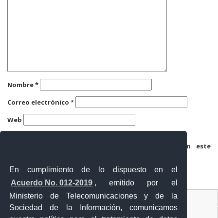
Nombre
*
Correo electrónico
*
Web
Guarda mi nombre, correo electrónico y web en este
navegador para la próxima vez que comente.
En cumplimiento de lo dispuesto en el
Acuerdo No. 012-2019
, emitido por el
Ministerio de Telecomunicaciones y de la
Ventanilla Única Virtual
Sociedad de la Información, comunicamos
Ventanilla Única de Comercio Exterior