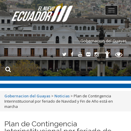
Toggle
navigation
Gobernacion del Guayas
Gobernacion del Guayas
>
Noticias
>
Plan de Contingencia
Interinstitucional por feriado de Navidad y Fin de Año está en
marcha
Plan de Contingencia
Interinstitucional por feriado de