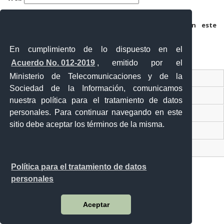
Guarda mi nombre, correo electrónico y web en este
navegador para la próxima vez que comente.
En cumplimiento de lo dispuesto en el
Acuerdo No. 012-2019
, emitido por el
Ministerio de Telecomunicaciones y de la
Ventanilla Única Virtual
Sociedad de la Información, comunicamos
Ventanilla Única de Comercio Exterior
nuestra política para el tratamiento de datos
personales. Para continuar navegando en este
Gobierno Abierto
sitio debe aceptar los términos de la misma.
Visor Ciudadano
Contacto ciudadano
Política para el tratamiento de datos
personales
Malecón y Aguirre
Aceptar
Guayaquil - Ecuador
Teléfono: 593-4 370-2840