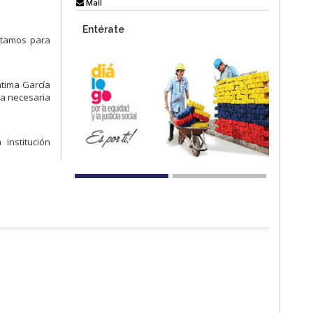
Mail
Entérate
stamos para
átima García
da necesaria
institución