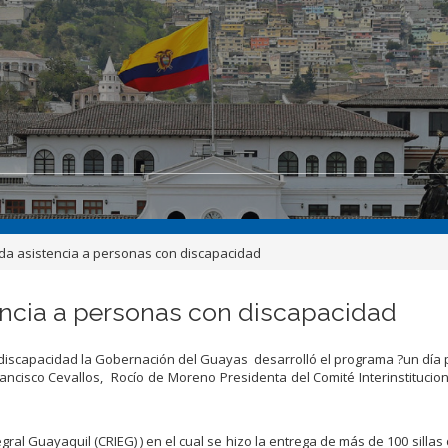
da asistencia a personas con discapacidad
encia a personas con discapacidad
discapacidad la Gobernación del Guayas desarrolló el programa ?un día 
ancisco Cevallos, Rocío de Moreno Presidenta del Comité Interinstitucio
gral Guayaquil (CRIEG) ) en el cual se hizo la entrega de más de 100 silla