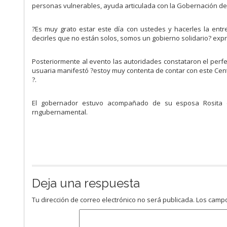
personas vulnerables, ayuda articulada con la Gobernación del 
?Es muy grato estar este día con ustedes y hacerles la ent
decirles que no están solos, somos un gobierno solidario? expr
Posteriormente al evento las autoridades constataron el perfec
usuaria manifestó ?estoy muy contenta de contar con este Cent
?.
El gobernador estuvo acompañado de su esposa Rosita de 
rngubernamental.
Deja una respuesta
Tu dirección de correo electrónico no será publicada.
Los campo