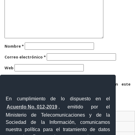
Nombre
*
Correo electrónico
*
Web
Guarda mi nombre, correo electrónico y web en este
navegador para la próxima vez que comente.
En cumplimiento de lo dispuesto en el
Acuerdo No. 012-2019
, emitido por el
Ministerio de Telecomunicaciones y de la
Ventanilla Única Virtual
Sociedad de la Información, comunicamos
Ventanilla Única de Comercio Exterior
nuestra política para el tratamiento de datos