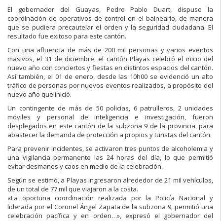
El gobernador del Guayas, Pedro Pablo Duart, dispuso la
coordinación de operativos de control en el balneario, de manera
que se pudiera precautelar el orden y la seguridad ciudadana. El
resultado fue exitoso para este cantón.
Con una afluencia de más de 200 mil personas y varios eventos
masivos, el 31 de diciembre, el cantón Playas celebró el inicio del
nuevo año con conciertos y fiestas en distintos espacios del cantón.
Así también, el 01 de enero, desde las 10h00 se evidenció un alto
tráfico de personas por nuevos eventos realizados, a propósito del
nuevo año que inició.
Un contingente de más de 50 policías, 6 patrulleros, 2 unidades
móviles y personal de inteligencia e investigación, fueron
desplegados en este cantón de la subzona 9 de la provincia, para
abastecer la demanda de protección a propios y turistas del cantón.
Para prevenir incidentes, se activaron tres puntos de alcoholemia y
una vigilancia permanente las 24 horas del día, lo que permitió
evitar desmanes y caos en medio de la celebración.
Según se estimó, a Playas ingresaron alrededor de 21 mil vehículos,
de un total de 77 mil que viajaron a la costa.
«La oportuna coordinación realizada por la Policía Nacional y
liderada por el Coronel Ángel Zapata de la subzona 9, permitió una
celebración pacífica y en orden…», expresó el gobernador del