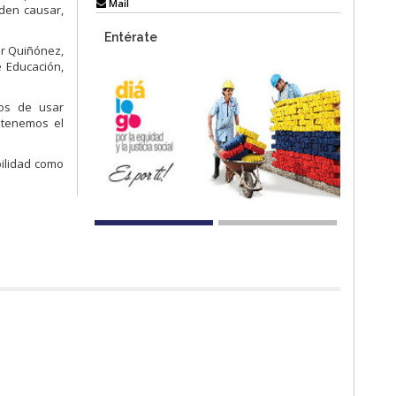
Mail
den causar,
Entérate
ar Quiñónez,
e Educación,
gos de usar
 tenemos el
bilidad como