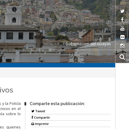
Gobernacion del Guayas
ivos
y la Policía
Comparte esta publicación:
cnicos en el
Tweet
nía sobre lo
Compartir
Imprimir
tes quienes