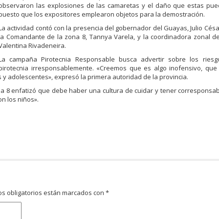
observaron las explosiones de las camaretas y el daño que estas pue
puesto que los expositores emplearon objetos para la demostración.
La actividad contó con la presencia del gobernador del Guayas, Julio Cés
la Comandante de la zona 8, Tannya Varela, y la coordinadora zonal d
Valentina Rivadeneira.
La campaña Pirotecnia Responsable busca advertir sobre los ries
pirotecnia irresponsablemente. «Creemos que es algo inofensivo, que
s y adolescentes», expresó la primera autoridad de la provincia.
na 8 enfatizó que debe haber una cultura de cuidar y tener corresponsa
n los niños».
s obligatorios están marcados con
*