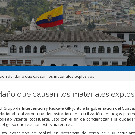
ación del daño que causan los materiales explosivos
 daño que causan los materiales explos
El Grupo de Intervención y Rescate GIR junto a la gobernación del Guayas 
Nacional realizaron una demostración de la utilización de juegos piroté
colegio Vicente Rocafuerte. Esto con el fin de concientizar a la ciudada
peligroso que resultan estos materiales.
Esta exposición se realizó en presencia de cerca de 500 estudian