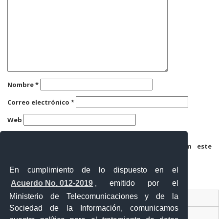
Nombre
*
Correo electrónico
*
Web
Guarda mi nombre, correo electrónico y web en este
navegador para la próxima vez que comente.
En cumplimiento de lo dispuesto en el
Acuerdo No. 012-2019
, emitido por el
Ministerio de Telecomunicaciones y de la
Ventanilla Única Virtual
Sociedad de la Información, comunicamos
Ventanilla Única de Comercio Exterior