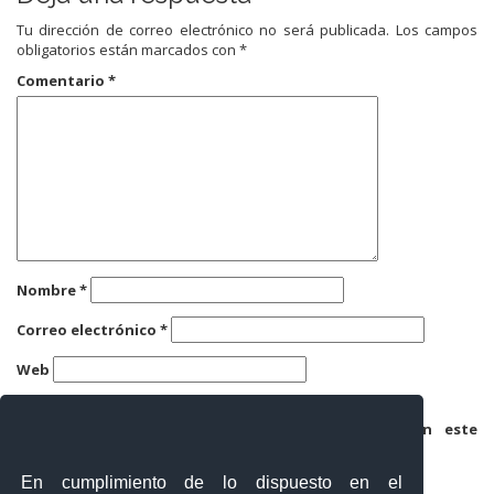
Tu dirección de correo electrónico no será publicada.
Los campos
obligatorios están marcados con
*
Comentario
*
Nombre
*
Correo electrónico
*
Web
Guarda mi nombre, correo electrónico y web en este
navegador para la próxima vez que comente.
En cumplimiento de lo dispuesto en el