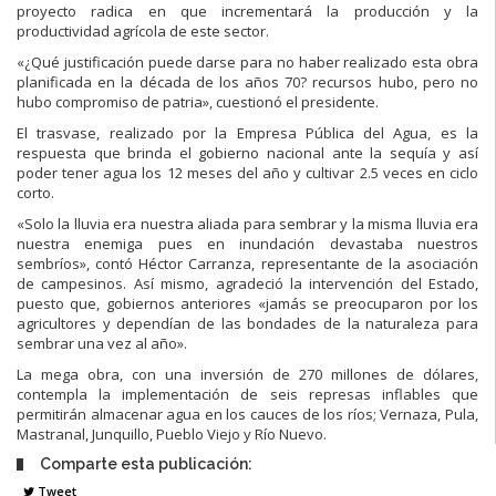
proyecto radica en que incrementará la producción y la
productividad agrícola de este sector.
«¿Qué justificación puede darse para no haber realizado esta obra
planificada en la década de los años 70? recursos hubo, pero no
hubo compromiso de patria», cuestionó el presidente.
El trasvase, realizado por la Empresa Pública del Agua, es la
respuesta que brinda el gobierno nacional ante la sequía y así
poder tener agua los 12 meses del año y cultivar 2.5 veces en ciclo
corto.
«Solo la lluvia era nuestra aliada para sembrar y la misma lluvia era
nuestra enemiga pues en inundación devastaba nuestros
sembríos», contó Héctor Carranza, representante de la asociación
de campesinos. Así mismo, agradeció la intervención del Estado,
puesto que, gobiernos anteriores «jamás se preocuparon por los
agricultores y dependían de las bondades de la naturaleza para
sembrar una vez al año».
La mega obra, con una inversión de 270 millones de dólares,
contempla la implementación de seis represas inflables que
permitirán almacenar agua en los cauces de los ríos; Vernaza, Pula,
Mastranal, Junquillo, Pueblo Viejo y Río Nuevo.
Comparte esta publicación:
Tweet