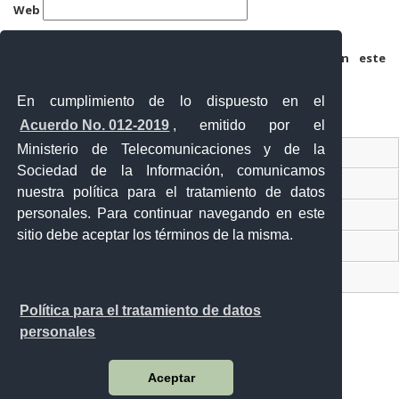
Web
Guarda mi nombre, correo electrónico y web en este
navegador para la próxima vez que comente.
En cumplimiento de lo dispuesto en el
Acuerdo No. 012-2019
, emitido por el
Ministerio de Telecomunicaciones y de la
Ventanilla Única Virtual
Sociedad de la Información, comunicamos
Ventanilla Única de Comercio Exterior
nuestra política para el tratamiento de datos
personales. Para continuar navegando en este
Gobierno Abierto
sitio debe aceptar los términos de la misma.
Visor Ciudadano
Contacto ciudadano
Política para el tratamiento de datos
personales
Malecón y Aguirre
Aceptar
Guayaquil - Ecuador