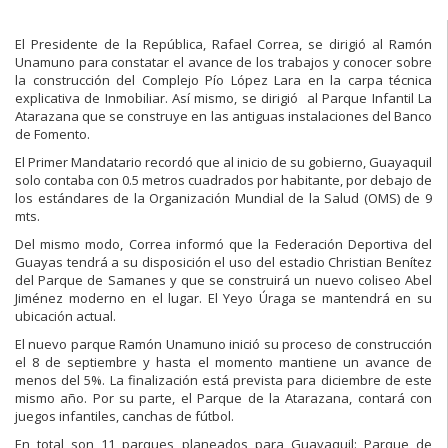
El Presidente de la República, Rafael Correa, se dirigió al Ramón
Unamuno para constatar el avance de los trabajos y conocer sobre
la construcción del Complejo Pío López Lara en la carpa técnica
explicativa de Inmobiliar. Así mismo, se dirigió al Parque Infantil La
Atarazana que se construye en las antiguas instalaciones del Banco
de Fomento.
El Primer Mandatario recordó que al inicio de su gobierno, Guayaquil
solo contaba con 0.5 metros cuadrados por habitante, por debajo de
los estándares de la Organización Mundial de la Salud (OMS) de 9
mts.
Del mismo modo, Correa informó que la Federación Deportiva del
Guayas tendrá a su disposición el uso del estadio Christian Benítez
del Parque de Samanes y que se construirá un nuevo coliseo Abel
Jiménez moderno en el lugar. El Yeyo Úraga se mantendrá en su
ubicación actual.
El nuevo parque Ramón Unamuno inició su proceso de construcción
el 8 de septiembre y hasta el momento mantiene un avance de
menos del 5%. La finalización está prevista para diciembre de este
mismo año. Por su parte, el Parque de la Atarazana, contará con
juegos infantiles, canchas de fútbol.
En total son 11 parques planeados para Guayaquil: Parque de