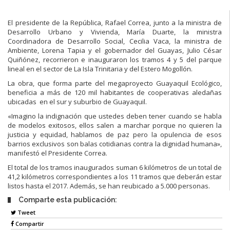
El presidente de la República, Rafael Correa, junto a la ministra de
Desarrollo Urbano y Vivienda, María Duarte, la ministra
Coordinadora de Desarrollo Social, Cecilia Vaca, la ministra de
Ambiente, Lorena Tapia y el gobernador del Guayas, Julio César
Quiñónez, recorrieron e inauguraron los tramos 4 y 5 del parque
lineal en el sector de La Isla Trinitaria y del Estero Mogollón.
La obra, que forma parte del megaproyecto Guayaquil Ecológico,
beneficia a más de 120 mil habitantes de cooperativas aledañas
ubicadas en el sur y suburbio de Guayaquil.
«Imagino la indignación que ustedes deben tener cuando se habla
de modelos exitosos, ellos salen a marchar porque no quieren la
justicia y equidad, hablamos de paz pero la opulencia de esos
barrios exclusivos son balas cotidianas contra la dignidad humana»,
manifestó el Presidente Correa.
El total de los tramos inaugurados suman 6 kilómetros de un total de
41,2 kilómetros correspondientes a los 11 tramos que deberán estar
listos hasta el 2017. Además, se han reubicado a 5.000 personas.
Comparte esta publicación:
Tweet
Compartir