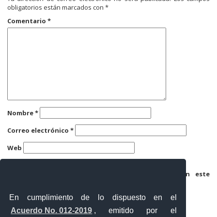
obligatorios están marcados con
*
Comentario
*
Nombre
*
Correo electrónico
*
Web
Guarda mi nombre, correo electrónico y web en este
navegador para la próxima vez que comente.
En cumplimiento de lo dispuesto en el
Acuerdo No. 012-2019
, emitido por el