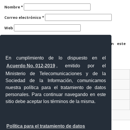
Nombre
*
Correo electrónico
*
Web
Guarda mi nombre, correo electrónico y web en este
navegador para la próxima vez que comente.
En cumplimiento de lo dispuesto en el
Acuerdo No. 012-2019
, emitido por el
Ministerio de Telecomunicaciones y de la
Ventanilla Única Virtual
Sociedad de la Información, comunicamos
Ventanilla Única de Comercio Exterior
nuestra política para el tratamiento de datos
personales. Para continuar navegando en este
Gobierno Abierto
sitio debe aceptar los términos de la misma.
Visor Ciudadano
Contacto ciudadano
Política para el tratamiento de datos