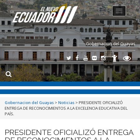
Toggle
navigation
Gobernacion del Guayas
Gobernacion del Guayas
>
Noticias
>
PRESIDENTE OFICIALIZÓ
ENTREGA DE RECONOCIMIENTOS A LA EXCELENCIA EDUCATIVA DEL
PAÍS.
PRESIDENTE OFICIALIZÓ ENTREGA
DE RECONOCIMIENTOS A LA