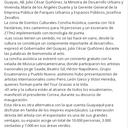
Guayas, AB. Julio César Quiñónez, la Ministra de Desarrollo Urbano y
Vivienda, María de los Ángeles Duarte y la Gerente General de la
Empresa Pública de Parques Urbanos y Espacios Públicos, Josefina
Zevallos.
La zona de Eventos Culturales Concha Acústica, cuenta con 16.6
hectáreas, tres camerinos para 16 personas y un escenario de
277m2 implementado con tecnología de punta.
«Las cosas tienen un sentido, no se las hace en vano, desde la
cultura se constituye un componente importante al desarrollo»,
expresó el Gobernador del Guayas, Julio César Quiñónez durante
las palabras de bienvenida al acto.
La concha acústica se estrenó con un concierto gratuito con la
velada de Música Latinoamericana, donde participaron los artistas
nacionales Jorge Saade, Beatriz Gil, Héctor Napolitano, Grupo
Ecuatorianos y Pueblo Nuevo; asimismo hubo presentaciones de
artistas Internacionales como Piero, León Gieco y Víctor Heredia,
quienes forman parte del Tour Gracias a la Vida.
«El arte y la cultura están al alcance de todos los ecuatoriano»,
manifestó el presidente Correa, durante su discurso de
inauguración.
Esta obra es otra alternativa con la que cuenta Guayaquil para
disfrutar en familia de los mejores espectáculos. La interacción
directa del artista con el espectador es una de sus grandes
ventajas, su espacio acoge un total de 10.000 personas, 3.000
sentadas y 7.000 en sus áreas verdes.