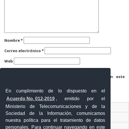
Nombre
*
Correo electrónico
*
Web
Guarda mi nombre, correo electrónico y web en este
navegador para la próxima vez que comente.
En cumplimiento de lo dispuesto en el
Acuerdo No. 012-2019
, emitido por el
Ministerio de Telecomunicaciones y de la
Ventanilla Única Virtual
Sociedad de la Información, comunicamos
Ventanilla Única de Comercio Exterior
nuestra política para el tratamiento de datos
personales. Para continuar navegando en este
Gobierno Abierto