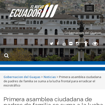
Toggle
navigation
Gobernacion del Guayas
Gobernacion del Guayas
>
Noticias
>
Primera asamblea ciudadana
de padres de familia se suma a la lucha frontal para erradicar el
microtráfico
Primera asamblea ciudadana de
padres de familia se suma a la lucha