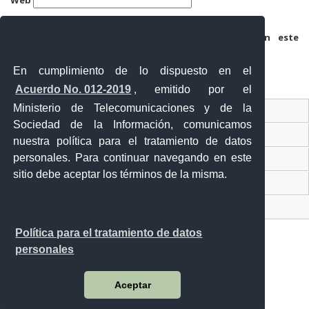
Guarda mi nombre, correo electrónico y web en este
navegador para la próxima vez que comente.
En cumplimiento de lo dispuesto en el
Acuerdo No. 012-2019
, emitido por el
Ministerio de Telecomunicaciones y de la
Ventanilla Única Virtual
Sociedad de la Información, comunicamos
Ventanilla Única de Comercio Exterior
nuestra política para el tratamiento de datos
personales. Para continuar navegando en este
Gobierno Abierto
sitio debe aceptar los términos de la misma.
Visor Ciudadano
Contacto ciudadano
Política para el tratamiento de datos
personales
Malecón y Aguirre
Aceptar
Guayaquil - Ecuador
Teléfono: 593-4 370-2840