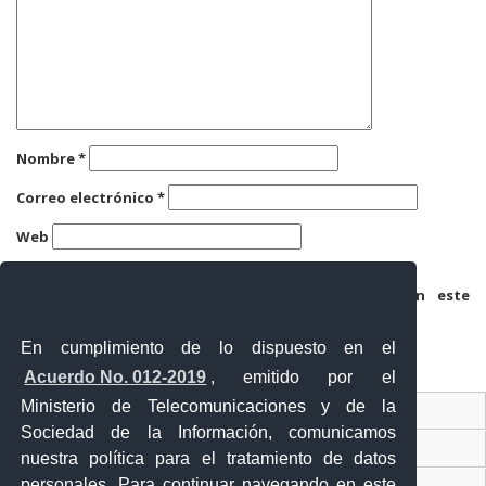
Nombre
*
Correo electrónico
*
Web
Guarda mi nombre, correo electrónico y web en este
navegador para la próxima vez que comente.
En cumplimiento de lo dispuesto en el
Acuerdo No. 012-2019
, emitido por el
Ministerio de Telecomunicaciones y de la
Ventanilla Única Virtual
Sociedad de la Información, comunicamos
Ventanilla Única de Comercio Exterior
nuestra política para el tratamiento de datos
personales. Para continuar navegando en este