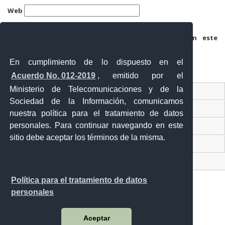
Web
Guarda mi nombre, correo electrónico y web en este
navegador para la próxima vez que comente.
En cumplimiento de lo dispuesto en el
Acuerdo No. 012-2019
, emitido por el
Ministerio de Telecomunicaciones y de la
Ventanilla Única Virtual
Sociedad de la Información, comunicamos
Ventanilla Única de Comercio Exterior
nuestra política para el tratamiento de datos
personales. Para continuar navegando en este
Gobierno Abierto
sitio debe aceptar los términos de la misma.
Visor Ciudadano
Contacto ciudadano
Política para el tratamiento de datos
personales
Malecón y Aguirre
Aceptar
Guayaquil - Ecuador