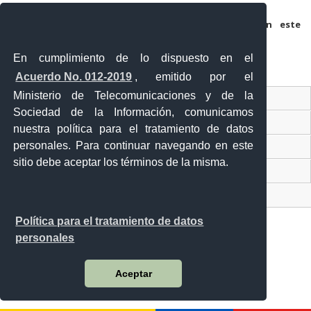
Guarda mi nombre, correo electrónico y web en este
navegador para la próxima vez que comente.
En cumplimiento de lo dispuesto en el
Acuerdo No. 012-2019
, emitido por el
Ministerio de Telecomunicaciones y de la
Ventanilla Única Virtual
Sociedad de la Información, comunicamos
Ventanilla Única de Comercio Exterior
nuestra política para el tratamiento de datos
personales. Para continuar navegando en este
Gobierno Abierto
sitio debe aceptar los términos de la misma.
Visor Ciudadano
Contacto ciudadano
Política para el tratamiento de datos
personales
Malecón y Aguirre
Aceptar
Guayaquil - Ecuador
Teléfono: 593-4 370-2840