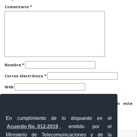
Comentario
*
Nombre
*
Correo electrónico
*
Web
Guarda mi nombre, correo electrónico y web en este
navegador para la próxima vez que comente.
En cumplimiento de lo dispuesto en el
Acuerdo No. 012-2019
, emitido por el
Ministerio de Telecomunicaciones y de la
Ventanilla Única Virtual