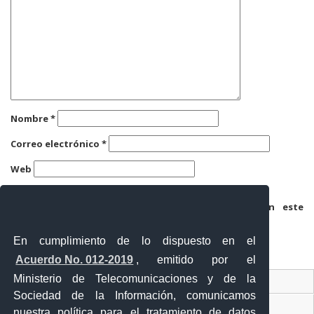
Nombre
*
Correo electrónico
*
Web
Guarda mi nombre, correo electrónico y web en este
navegador para la próxima vez que comente.
En cumplimiento de lo dispuesto en el
Acuerdo No. 012-2019
, emitido por el
Ministerio de Telecomunicaciones y de la
Ventanilla Única Virtual
Sociedad de la Información, comunicamos
Ventanilla Única de Comercio Exterior
nuestra política para el tratamiento de datos