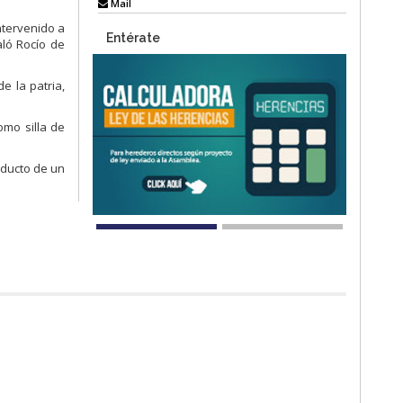
Mail
ntervenido a
Entérate
aló Rocío de
e la patria,
omo silla de
oducto de un