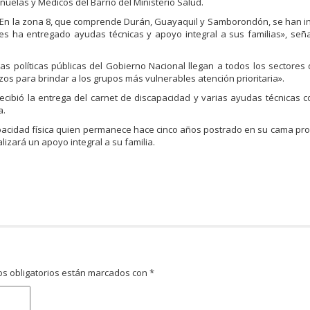
uelas y Médicos del Barrio del Ministerio Salud.
a. En la zona 8, que comprende Durán, Guayaquil y Samborondón, se han i
les ha entregado ayudas técnicas y apoyo integral a sus familias», señ
 políticas públicas del Gobierno Nacional llegan a todos los sectores d
s para brindar a los grupos más vulnerables atención prioritaria».
recibió la entrega del carnet de discapacidad y varias ayudas técnicas c
a.
capacidad física quien permanece hace cinco años postrado en su cama pr
lizará un apoyo integral a su familia.
s obligatorios están marcados con
*