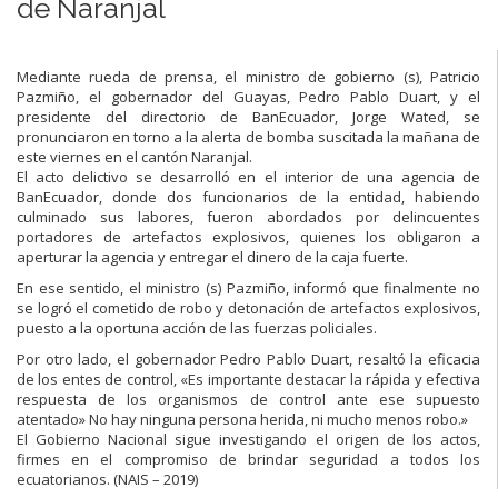
de Naranjal
Mediante rueda de prensa, el ministro de gobierno (s), Patricio
Pazmiño, el gobernador del Guayas, Pedro Pablo Duart, y el
presidente del directorio de BanEcuador, Jorge Wated, se
pronunciaron en torno a la alerta de bomba suscitada la mañana de
este viernes en el cantón Naranjal.
El acto delictivo se desarrolló en el interior de una agencia de
BanEcuador, donde dos funcionarios de la entidad, habiendo
culminado sus labores, fueron abordados por delincuentes
portadores de artefactos explosivos, quienes los obligaron a
aperturar la agencia y entregar el dinero de la caja fuerte.
En ese sentido, el ministro (s) Pazmiño, informó que finalmente no
se logró el cometido de robo y detonación de artefactos explosivos,
puesto a la oportuna acción de las fuerzas policiales.
Por otro lado, el gobernador Pedro Pablo Duart, resaltó la eficacia
de los entes de control, «Es importante destacar la rápida y efectiva
respuesta de los organismos de control ante ese supuesto
atentado» No hay ninguna persona herida, ni mucho menos robo.»
El Gobierno Nacional sigue investigando el origen de los actos,
firmes en el compromiso de brindar seguridad a todos los
ecuatorianos. (NAIS – 2019)