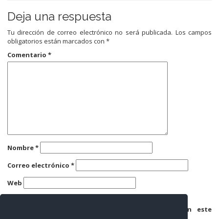
Deja una respuesta
Tu dirección de correo electrónico no será publicada.
Los campos
obligatorios están marcados con
*
Comentario
*
Nombre
*
Correo electrónico
*
Web
Guarda mi nombre, correo electrónico y web en este
navegador para la próxima vez que comente.