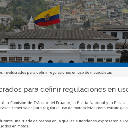
es involucrados para definir regulaciones en uso de motocicletas
crados para definir regulaciones en us
, la Comisión de Tránsito del Ecuador, la Policía Nacional y la Fiscalí
 casas comerciales para regular el uso de motocicletas como estrategia 
, durante una rueda de prensa en la que las autoridades expresaron su 
ducidos en motos.