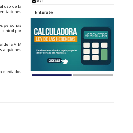
Mail
al uso de la
enciaciones
Entérate
dos personas
 control por
al de la ATM
es a quienes
n a mediados