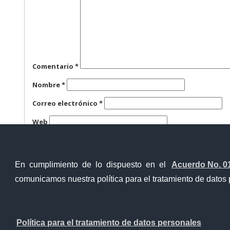
Comentario
*
Nombre
*
Correo electrónico
*
Web
Guarda mi nombre, correo electrónico y web en este n
En cumplimiento de lo dispuesto en el
Acuerdo No. 0
comunicamos nuestra política para el tratamiento de datos 
Ventanilla Única Virtual
Ventanill
Política para el tratamiento de datos personales