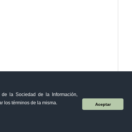
y de la Sociedad de la Información,
r los términos de la misma.
Aceptar
Visor Ciudadano
Contacto ciudadano
Malecón y Aguirre
Guayaquil - Ecuador
Teléfono: 593-4 370-2840