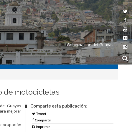
Gobernacion del Guayas
o de motocicletas
a del Guayas
Comparte esta publicación:
para mejorar
Tweet
Compartir
preocupación
Imprimir