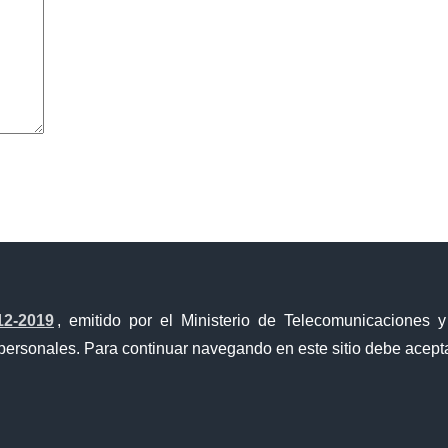
avegador para la próxima vez que comente.
12-2019
, emitido por el Ministerio de Telecomunicaciones 
personales. Para continuar navegando en este sitio debe acepta
a Única de Comercio Exterior
Gobierno Abierto