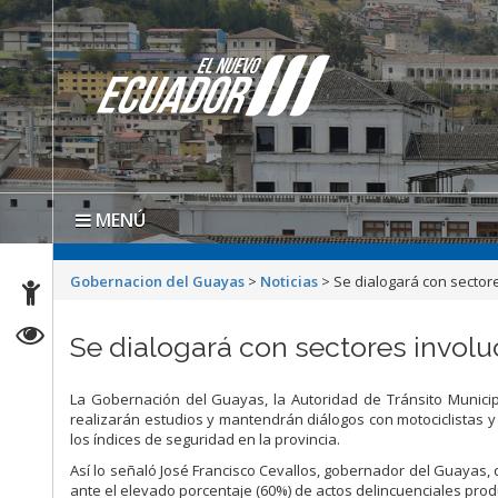
MENÚ
Gobernacion del Guayas
>
Noticias
>
Se dialogará con sector
Se dialogará con sectores involu
La Gobernación del Guayas, la Autoridad de Tránsito Municipal
realizarán estudios y mantendrán diálogos con motociclistas y
los índices de seguridad en la provincia.
Así lo señaló José Francisco Cevallos, gobernador del Guayas
ante el elevado porcentaje (60%) de actos delincuenciales pro