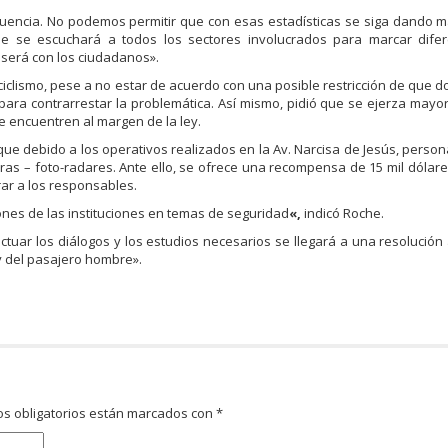
cuencia. No podemos permitir que con esas estadísticas se siga dando m
que se escuchará a todos los sectores involucrados para marcar difer
será con los ciudadanos».
iclismo, pese a no estar de acuerdo con una posible restricción de que 
 para contrarrestar la problemática. Así mismo, pidió que se ejerza mayor
e encuentren al margen de la ley.
que debido a los operativos realizados en la Av. Narcisa de Jesús, person
as – foto-radares. Ante ello, se ofrece una recompensa de 15 mil dólar
rar a los responsables.
ones de las instituciones en temas de seguridad
«,
indicó Roche.
ctuar los diálogos y los estudios necesarios se llegará a una resolució
y del pasajero hombre».
s obligatorios están marcados con
*