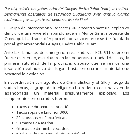
Por disposición del gobernador del Guayas, Pedro Pablo Duart, se realizan
permanentes operativos de seguridad ciudadana. Ayer, ante la alarma
ciudadana por un fuerte estruendo en Monte Sinaí
El Grupo de Intervención y Rescate (GIR) encontró material explosivo
dentro de una vivienda abandonada en Monte Sinaí, noroeste de
Guayaquil. La disposición para el operativo en este sector fue dada
por el gobernador del Guayas, Pedro Pablo Duart.
Ante las llamadas de emergencia realizadas al ECU 911 sobre un
fuerte estruendo, escuchado en la Cooperativa Trinidad de Dios, la
primera autoridad de la provincia, dispuso que se realice una
inspección exhaustiva del lugar hasta encontrar el material que
ocasionó la explosión.
En coordinación con agentes de Criminalística y el GIR y, luego de
varias horas, el grupo de inteligencia halló dentro de una vivienda
abandonada un material presuntamente explosivo. Los
componentes encontrados fueron:
Tacos de dinamita color café.
Tacos rojos de Emulnor 3000
32 capsulas no Electrónicas.
50 metros de mecha.
6 tacos de dinamita cebados.
50 libras de urea mezclado con diésel