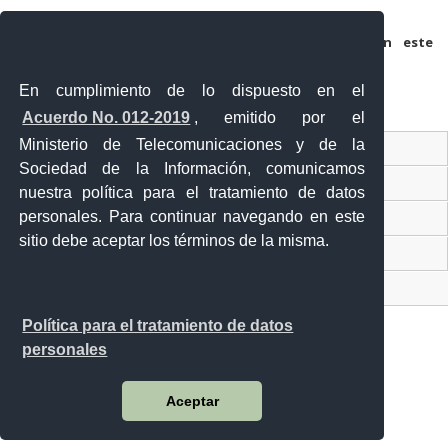
Guarda mi nombre, correo electrónico y web en este
navegador para la próxima vez que comente.
En cumplimiento de lo dispuesto en el
Acuerdo No. 012-2019
, emitido por el
Ministerio de Telecomunicaciones y de la
Ventanilla Única Virtual
Sociedad de la Información, comunicamos
Ventanilla Única de Comercio Exterior
nuestra política para el tratamiento de datos
personales. Para continuar navegando en este
Gobierno Abierto
sitio debe aceptar los términos de la misma.
Visor Ciudadano
Contacto ciudadano
Política para el tratamiento de datos
personales
Malecón y Aguirre
Aceptar
Guayaquil - Ecuador
Teléfono: 593-4 370-2840