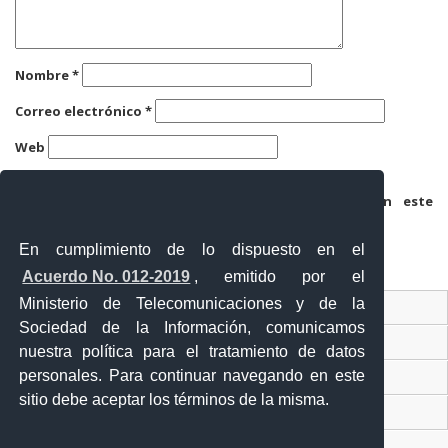
Nombre
*
Correo electrónico
*
Web
Guarda mi nombre, correo electrónico y web en este
navegador para la próxima vez que comente.
En cumplimiento de lo dispuesto en el
Acuerdo No. 012-2019
, emitido por el
Ministerio de Telecomunicaciones y de la
Ventanilla Única Virtual
Sociedad de la Información, comunicamos
Ventanilla Única de Comercio Exterior
nuestra política para el tratamiento de datos
personales. Para continuar navegando en este
Gobierno Abierto
sitio debe aceptar los términos de la misma.
Visor Ciudadano
Contacto ciudadano