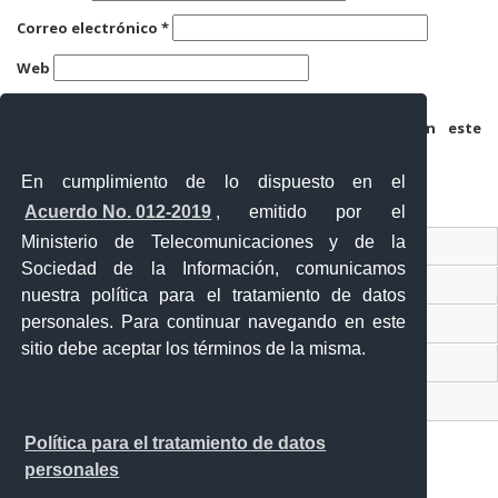
Correo electrónico
*
Web
Guarda mi nombre, correo electrónico y web en este
navegador para la próxima vez que comente.
En cumplimiento de lo dispuesto en el
Acuerdo No. 012-2019
, emitido por el
Ministerio de Telecomunicaciones y de la
Ventanilla Única Virtual
Sociedad de la Información, comunicamos
Ventanilla Única de Comercio Exterior
nuestra política para el tratamiento de datos
personales. Para continuar navegando en este
Gobierno Abierto
sitio debe aceptar los términos de la misma.
Visor Ciudadano
Contacto ciudadano
Política para el tratamiento de datos
personales