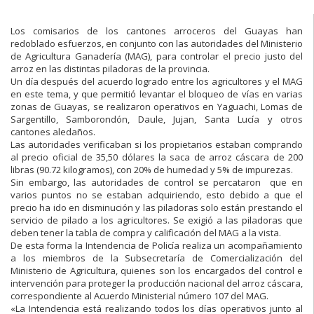
Los comisarios de los cantones arroceros del Guayas han
redoblado esfuerzos, en conjunto con las autoridades del Ministerio
de Agricultura Ganadería (MAG), para controlar el precio justo del
arroz en las distintas piladoras de la provincia.
Un día después del acuerdo logrado entre los agricultores y el MAG
en este tema, y que permitió levantar el bloqueo de vías en varias
zonas de Guayas, se realizaron operativos en Yaguachi, Lomas de
Sargentillo, Samborondón, Daule, Jujan, Santa Lucía y otros
cantones aledaños.
Las autoridades verificaban si los propietarios estaban comprando
al precio oficial de 35,50 dólares la saca de arroz cáscara de 200
libras (90.72 kilogramos), con 20% de humedad y 5% de impurezas.
Sin embargo, las autoridades de control se percataron que en
varios puntos no se estaban adquiriendo, esto debido a que el
precio ha ido en disminución y las piladoras solo están prestando el
servicio de pilado a los agricultores. Se exigió a las piladoras que
deben tener la tabla de compra y calificación del MAG a la vista.
De esta forma la Intendencia de Policía realiza un acompañamiento
a los miembros de la Subsecretaría de Comercialización del
Ministerio de Agricultura, quienes son los encargados del control e
intervención para proteger la producción nacional del arroz cáscara,
correspondiente al Acuerdo Ministerial número 107 del MAG.
«La Intendencia está realizando todos los días operativos junto al