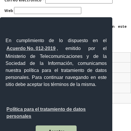
Web
Guarda mi nombre, correo electrónico y web en este
navegador para la próxima vez que comente.
En cumplimiento de lo dispuesto en el
Acuerdo No. 012-2019
, emitido por el
Ministerio de Telecomunicaciones y de la
Ventanilla Única Virtual
Sociedad de la Información, comunicamos
Ventanilla Única de Comercio Exterior
nuestra política para el tratamiento de datos
personales. Para continuar navegando en este
Gobierno Abierto
sitio debe aceptar los términos de la misma.
Visor Ciudadano
Contacto ciudadano
Política para el tratamiento de datos
personales
Malecón y Aguirre