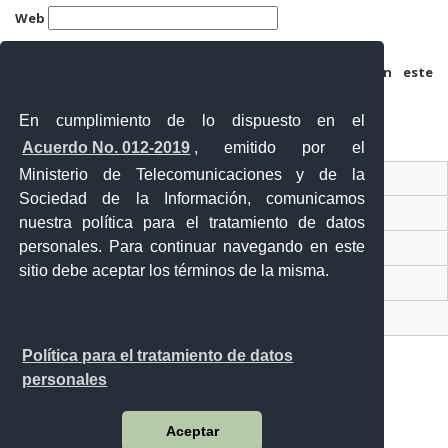
Web
Guarda mi nombre, correo electrónico y web en este
navegador para la próxima vez que comente.
En cumplimiento de lo dispuesto en el
Acuerdo No. 012-2019
, emitido por el
Ministerio de Telecomunicaciones y de la
Ventanilla Única Virtual
Sociedad de la Información, comunicamos
Ventanilla Única de Comercio Exterior
nuestra política para el tratamiento de datos
personales. Para continuar navegando en este
Gobierno Abierto
sitio debe aceptar los términos de la misma.
Visor Ciudadano
Contacto ciudadano
Política para el tratamiento de datos
personales
Malecón y Aguirre
Aceptar
Guayaquil - Ecuador