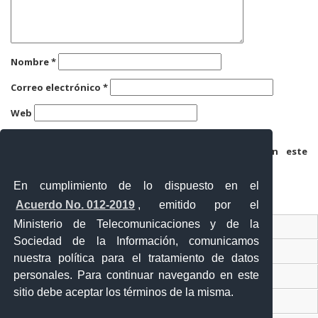
Nombre
*
Correo electrónico
*
Web
Guarda mi nombre, correo electrónico y web en este
navegador para la próxima vez que comente.
En cumplimiento de lo dispuesto en el
Acuerdo No. 012-2019
, emitido por el
Ministerio de Telecomunicaciones y de la
Ventanilla Única Virtual
Sociedad de la Información, comunicamos
Ventanilla Única de Comercio Exterior
nuestra política para el tratamiento de datos
personales. Para continuar navegando en este
Gobierno Abierto
sitio debe aceptar los términos de la misma.
Visor Ciudadano